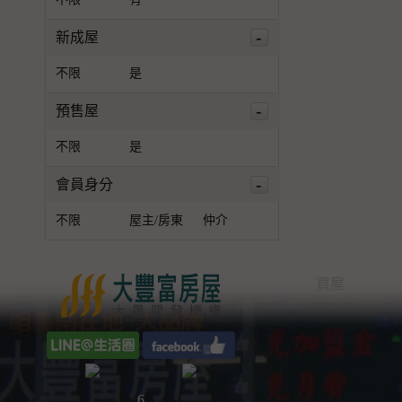
-
新成屋
不限
是
-
預售屋
不限
是
-
會員身分
不限
屋主/房東
仲介
買屋
6