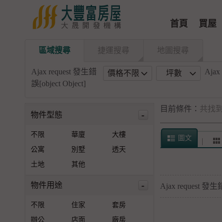
首頁
買屋
區域搜尋
捷運搜尋
地圖搜尋
Ajax request 發生錯
Ajax
價格不限
坪數
誤[object Object]
目前條件：
共找
-
物件型態
不限
華廈
大樓
圖文
公寓
別墅
透天
土地
其他
-
物件用途
Ajax request 發生錯
不限
住家
套房
辦公
店面
廠房