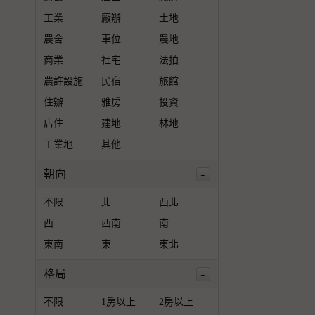
工業
廠辦
土地
農舍
車位
農地
商業
社宅
法拍
農許設施
民宿
旅館
住辦
雅房
投資
店住
建地
林地
工業地
其他
-
朝向
不限
北
西北
西
西南
南
東南
東
東北
-
格局
不限
1房以上
2房以上