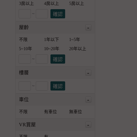
3房以上
4房以上
5房以上
~
-
屋齡
不限
1年以下
1~5年
5~10年
10~20年
20年以上
~
-
樓層
~
-
車位
不限
有車位
無車位
-
VR賞屋
不限
有