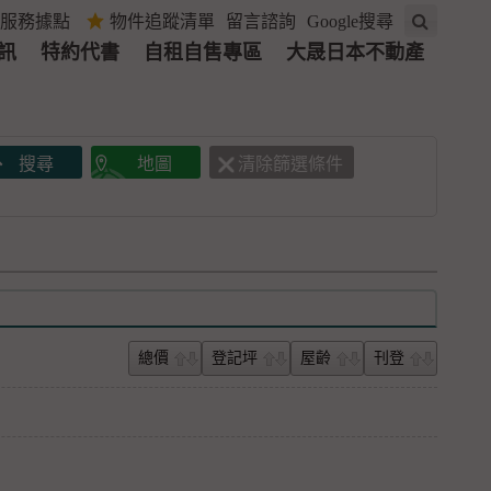
服務據點
物件追蹤清單
留言諮詢
Google搜尋
訊
特約代書
自租自售專區
大晟日本不動產
總價
登記坪
屋齡
刊登