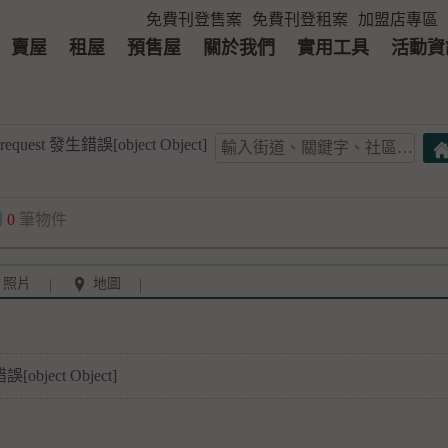
免費刊登售案
免費刊登租案
加盟店專區
賣屋
租屋
預售屋
關於我們
實用工具
活動資
 request 發生錯誤[object Object]
到
0
筆物件
照片
地圖
誤[object Object]