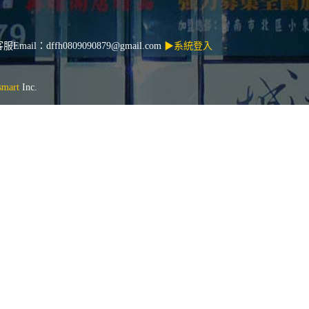
ail：dffh0809090879@gmail.com
▶系統登入
mart
Inc.