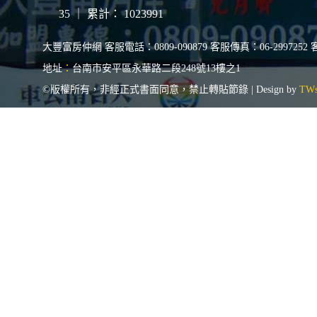
35
｜ 累計：
1023991
大豐富房仲網 客服電話：0809-090879 客服傳真：06-2997252 客服Em
地址
：
台南市安平區永華路二段248號13樓之1
©版權所有，非經正式書面同意，禁止轉貼節錄 | Design by
TWs