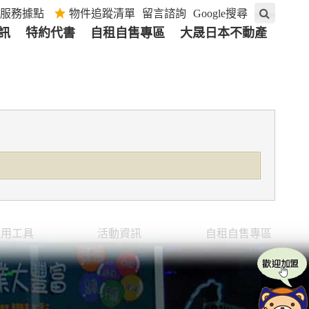
服務據點
物件追蹤清單
留言諮詢
Google搜尋
訊
特約代書
自租自售專區
大晟日本不動產
實用工具
活動資訊
自租自售專區