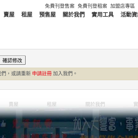
免費刊登售案
免費刊登租案
加盟店專區
賣屋
租屋
預售屋
關於我們
實用工具
活動資
我們，或請重新
申請註冊
加入我們。
賣屋
租屋
關於我們